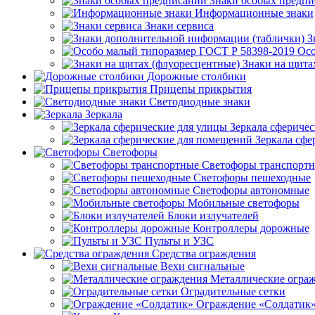
Знаки особых предп
Информационные знаки
Знаки сервиса
З
Осо
Знаки на щита
Дорожные столбики
Прицепы прикрытия
Светодиодные знаки
Зеркала
Зеркала сферичес
Зеркала сфе
Светофоры
Светофоры транспорт
Светофоры пешеходные
Светофоры автономные
Мобильные светофоры
Блоки излучателей
Контроллеры дорожные
Пульты и УЗС
Средства ограждения
Вехи сигнальные
Металлические огра
Оградительные сетки
Ограждение «Солдатик