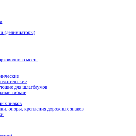
ки
и (делиниаторы)
арковочного места
нические
оматические
ующие для шлагбаумов
льные гибкие
ных знаков
ки, опоры, крепления дорожных знаков
ки