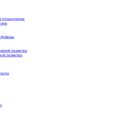
м цельнолитые
елем
/буферы
ожной разметки
ной разметки
генты
л