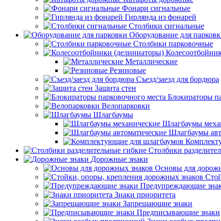
Фонари сигнальные
Гирлянда из фонарей
Столбики сигнальные
Оборудование для парков
Столбики парковочные
Колесоотбойник
Металлические
Резиновые
Съезд/заезд для бордюра
Защита стен
Блокираторы п
Велопарковки
Шлагбаумы
Шлагбаумы меха
Шлагбаумы авт
Комплект
Столбики разделите
Дорожные знаки
Основы для дорож
Стой
Предупреждающие зна
Знаки приоритета
Запрещающие знаки
Предписывающие знаки