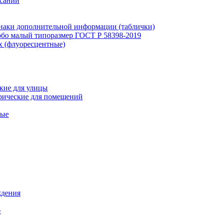
исаний
наки дополнительной информации (таблички)
бо малый типоразмер ГОСТ Р 58398-2019
х (флуоресцентные)
кие для улицы
рические для помещений
ные
ждения
»