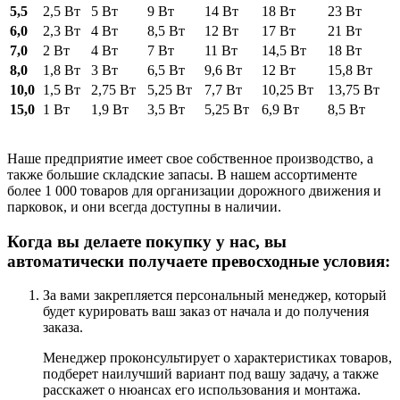
5,5
2,5 Вт
5 Вт
9 Вт
14 Вт
18 Вт
23 Вт
6,0
2,3 Вт
4 Вт
8,5 Вт
12 Вт
17 Вт
21 Вт
7,0
2 Вт
4 Вт
7 Вт
11 Вт
14,5 Вт
18 Вт
8,0
1,8 Вт
3 Вт
6,5 Вт
9,6 Вт
12 Вт
15,8 Вт
10,0
1,5 Вт
2,75 Вт
5,25 Вт
7,7 Вт
10,25 Вт
13,75 Вт
15,0
1 Вт
1,9 Вт
3,5 Вт
5,25 Вт
6,9 Вт
8,5 Вт
Наше предприятие имеет свое собственное производство, а
также большие складские запасы. В нашем ассортименте
более 1 000 товаров для организации дорожного движения и
парковок, и они всегда доступны в наличии.
Когда вы делаете покупку у нас, вы
автоматически получаете превосходные условия:
За вами закрепляется персональный менеджер, который
будет курировать ваш заказ от начала и до получения
заказа.
Менеджер проконсультирует о характеристиках товаров,
подберет наилучший вариант под вашу задачу, а также
расскажет о нюансах его использования и монтажа.