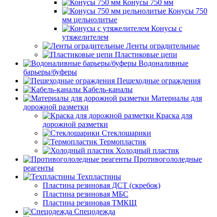
Конусы 750 мм
Конусы 750
мм цельнолитые
Конусы с
утяжелителем
Ленты оградительные
Пластиковые цепи
Водоналивные
барьеры/буферы
Пешеходные ограждения
Кабель-каналы
Материалы для
дорожной разметки
Краска для
дорожной разметки
Стеклошарики
Термопластик
Холодный пластик
Противогололедные
реагенты
Техпластины
Пластина резиновая ДСТ (скребок)
Пластина резиновая МБС
Пластина резиновая ТМКЩ
Спецодежда