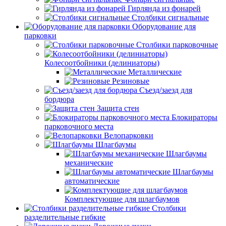
Гирлянда из фонарей
Столбики сигнальные
Оборудование для
парковки
Столбики парковочные
Колесоотбойники (делиниаторы)
Металлические
Резиновые
Съезд/заезд для
бордюра
Защита стен
Блокираторы
парковочного места
Велопарковки
Шлагбаумы
Шлагбаумы
механические
Шлагбаумы
автоматические
Комплектующие для шлагбаумов
Столбики
разделительные гибкие