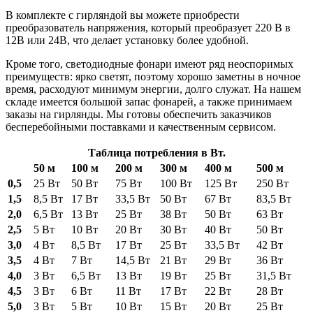
В комплекте с гирляндой вы можете приобрести
преобразователь напряжения, который преобразует 220 В в
12В или 24В, что делает установку более удобной.
Кроме того, светодиодные фонари имеют ряд неоспоримых
преимуществ: ярко светят, поэтому хорошо заметны в ночное
время, расходуют минимум энергии, долго служат. На нашем
складе имеется большой запас фонарей, а также принимаем
заказы на гирлянды. Мы готовы обеспечить заказчиков
бесперебойными поставками и качественным сервисом.
Таблица потребления в Вт.
50 м
100 м
200 м
300 м
400 м
500 м
0,5
25 Вт
50 Вт
75 Вт
100 Вт
125 Вт
250 Вт
1,5
8,5 Вт
17 Вт
33,5 Вт
50 Вт
67 Вт
83,5 Вт
2,0
6,5 Вт
13 Вт
25 Вт
38 Вт
50 Вт
63 Вт
2,5
5 Вт
10 Вт
20 Вт
30 Вт
40 Вт
50 Вт
3,0
4 Вт
8,5 Вт
17 Вт
25 Вт
33,5 Вт
42 Вт
3,5
4 Вт
7 Вт
14,5 Вт
21 Вт
29 Вт
36 Вт
4,0
3 Вт
6,5 Вт
13 Вт
19 Вт
25 Вт
31,5 Вт
4,5
3 Вт
6 Вт
11 Вт
17 Вт
22 Вт
28 Вт
5,0
3 Вт
5 Вт
10 Вт
15 Вт
20 Вт
25 Вт