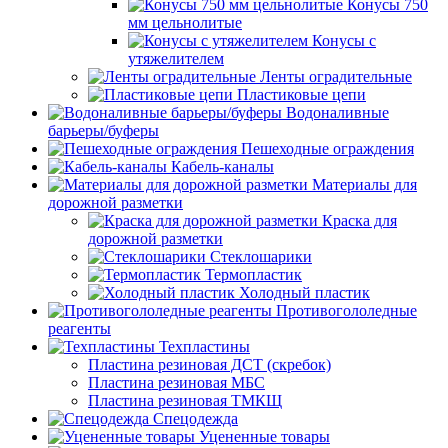
Конусы 750
мм цельнолитые
Конусы с
утяжелителем
Ленты оградительные
Пластиковые цепи
Водоналивные
барьеры/буферы
Пешеходные ограждения
Кабель-каналы
Материалы для
дорожной разметки
Краска для
дорожной разметки
Стеклошарики
Термопластик
Холодный пластик
Противогололедные
реагенты
Техпластины
Пластина резиновая ДСТ (скребок)
Пластина резиновая МБС
Пластина резиновая ТМКЩ
Спецодежда
Уцененные товары